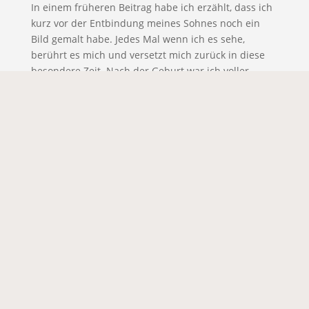
In einem früheren Beitrag habe ich erzählt, dass ich
kurz vor der Entbindung meines Sohnes noch ein
Bild gemalt habe. Jedes Mal wenn ich es sehe,
berührt es mich und versetzt mich zurück in diese
besondere Zeit. Nach der Geburt war ich voller
Inspiration und habe viel gemalt – immer dann wenn
der kleine Mann schlief. Dann begann eine Phase, in
der er nur noch wenig schlief und uns als Eltern
immer mehr forderte. Das Stillen erschöpfte mich
zunehmend, und so fehlte mir die Energie zum
Malen. Erst nach etwa einem Jahr fand ich langsam
wieder Zeit, einige Auftragsarbeiten anzunehmen
und kehrte allmählich in meinen künstlerischen Flow
zurück. Meine Tage sind weiterhin vollgepackt, und
zum Malen bleibt nur der Abend, wenn im Haus
endlich Ruhe einkehrt. Genauso erging es mir schon
vor 16 Jahren, als ich meine Tochter bekam. Mit
etwas mehr jugendlicher Energie fand ich damals
schneller zurück in meinen kreativen Fluss. Ich sehe
es genau vor mir: Mein Baby schlief satt und